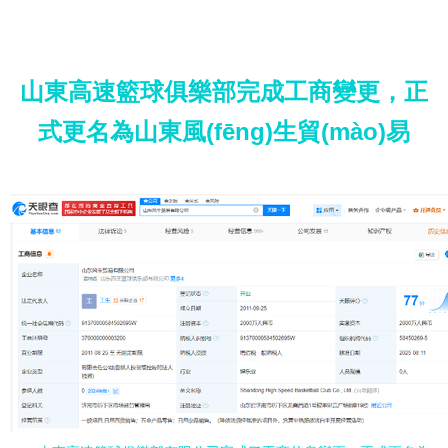
山東高速籃球俱樂部完成工商變更，正
式更名為山東風(fēng)生貿(mào)易