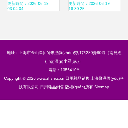
(jīng)營范圍含農
接制造與銷售的創
更新時間：2026-06-19
更新時間：2026-06-19
03:04:04
16:30:25
(nóng)產(chǎn)品
(chuàng)新視界
銷售
地址：上海市金山區(qū)朱涇鎮(zhèn)秀江路280弄80號（南翼經
(jīng)濟(jì)小區(qū)）
電話：1356410**
Copyright © 2026
www.zhsnxs.cn
日用雜品銷售
上海聚滿優(yōu)科
技有限公司
日用雜品銷售
版權(quán)所有
Sitemap