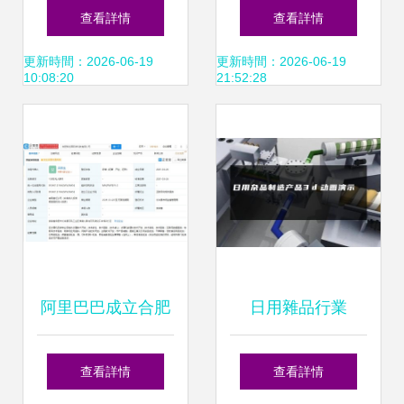
售期壓縮 2019年
問題，寶潔分公
查看詳情
查看詳情
農(nóng)產(chǎn)
司、立白收罰單 日
更新時間：2026-06-19
更新時間：2026-06-19
10:08:20
21:52:28
品及日用雜品銷冠
用雜品銷售安全警
之道
鐘長鳴
阿里巴巴成立合肥
日用雜品行業
菜劃算公司,經
(yè)3D動畫演示 連
查看詳情
查看詳情