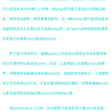
司注冊資本為2000萬元人民幣，經(jīng)營范圍主要包括日用雜品銷
售、體育用品銷售、體育賽事策劃等。這一轉(zhuǎn)變可能意味著原
俱樂部投資方正在嘗試多元化經(jīng)營，或?qū)⒒@球俱樂部的運營
與更廣泛的商業(yè)活動相結(jié)合。
對于廣大球迷而言，最關(guān)心的是此次變更是否會影響球隊
的日常運營和比賽表現(xiàn)。目前，山東男籃正在備戰(zhàn)新賽
季，球隊陣容和教練組保持穩(wěn)定。俱樂部管理層表示，工商變更
是正常的商業(yè)行為，不會影響球隊的競技層面，球隊將繼續(xù)以
山東高速男籃的名義征戰(zhàn)CBA聯(lián)賽。
業(yè)內(nèi)人士分析，此次變更可能是投資方優(yōu)化資產