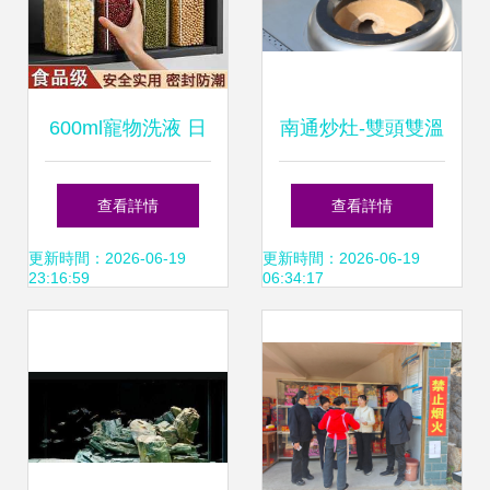
600ml寵物洗液 日
南通炒灶-雙頭雙溫
用雜品銷售中的潛
炒灶-金陵廚具(推
查看詳情
查看詳情
力新品與營銷策略
薦商家)
更新時間：2026-06-19
更新時間：2026-06-19
23:16:59
06:34:17